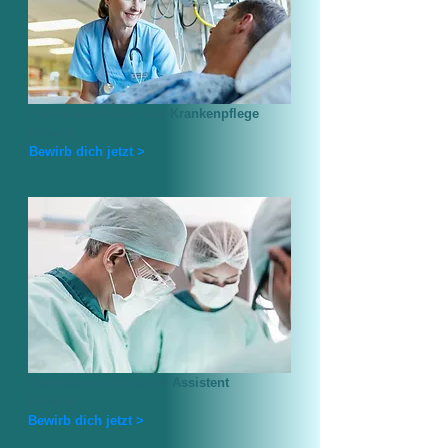
Fachgesundheits- und Krankenpflege
(m/w/d)
Bewirb dich jetzt >
Operationstechnischer Assistent
(m/w/d)
Bewirb dich jetzt >