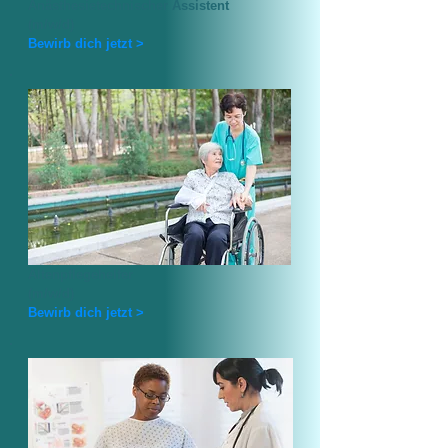
Anästhesietechnischer Assistent
(m/w/d)
Bewirb dich jetzt >
Altenpflegehelfer
(m/w/d)
Bewirb dich jetzt >