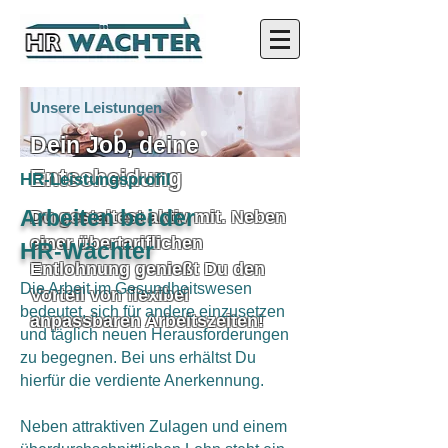
Unsere Leistungen
Dein Job, deine
Entscheidung
HR-Leistungsprofil
Arbeiten bei der
Du gestaltest aktiv mit. Neben
einer übertariflichen
HR-Wächter
Entlohnung genießt Du den
Die Arbeit im Gesundheitswesen
Vorteil von flexibel
bedeutet, sich für andere einzusetzen
anpassbaren Arbeitszeiten!
und täglich neuen Herausforderungen
zu begegnen. Bei uns erhältst Du
hierfür die verdiente Anerkennung.
Neben attraktiven Zulagen und einem