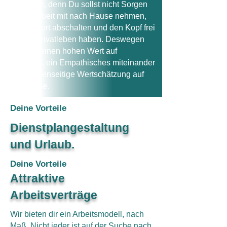
nicht allein, denn Du sollst nicht Sorgen
von der Arbeit mit nach Hause nehmen,
sondern dort abschalten und den Kopf frei
für Dein Privatleben haben. Deswegen
legen wir einen hohen Wert auf
Teamgeist, ein Empathisches miteinander
sowie gegenseitige Wertschätzung auf
Augenhöhe.
Deine Vorteile
Dienstplangestaltung
und Urlaub.
Deine Vorteile
Attraktive
Arbeitsverträge
Wir bieten dir ein Arbeitsmodell, nach
Maß. Nicht jeder ist auf der Suche nach