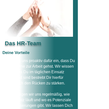
Das HR-Team
Deine Vorteile
Wir setzen uns proaktiv dafür ein, dass Du
wieder gerne zur Arbeit gehst. Wir wissen
genau, was Du im täglichen Einsatz
leistest und sind bestrebt Dir hierfür
bestmöglich den Rücken zu stärken.
So erkundigen wir uns regelmäßig, wie
Dein Einsatz läuft und wo es Potenziale
für Verbesserungen gibt. Wir lassen Dich